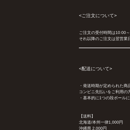
<ご注文について>
ご注文の受付時間は10:00～
それ以降のご注文は翌営業
<配送について>
・発送時期が定められた商品
コンビニ先払いをご利用の方
・基本的に1つの段ボール
【送料】
北海道/本州一律1,000円
沖縄県 2,000円