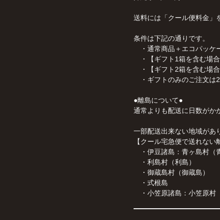
送料には「クール便料金」
条件は下記の通りです。
・通常商品＋エコパッケージ
・【ギフト1箱を含む場合】
・【ギフト2箱を含む場合】
・ギフトのみのご注文は2箱
●離島について●
通常よりも配送に日数がか
一部配送出来ない地域があ
【クール宅急便で送れない
・伊豆諸島：青ヶ島村（
・利島村（利島）
・御蔵島村（御蔵島）
・式根島
・小笠原諸島：小笠原村（