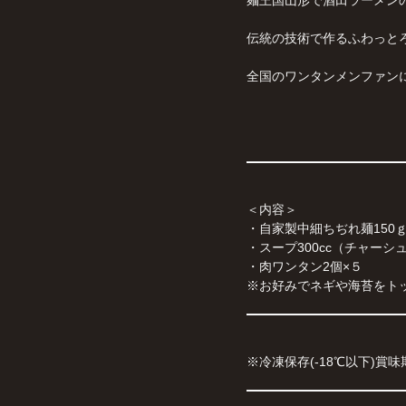
伝統の技術で作るふわっと
全国のワンタンメンファン
＜内容＞
・自家製中細ちぢれ麺150
・スープ300cc（チャーシュ
・肉ワンタン2個×５
※お好みでネギや海苔をト
※冷凍保存(-18℃以下)賞味