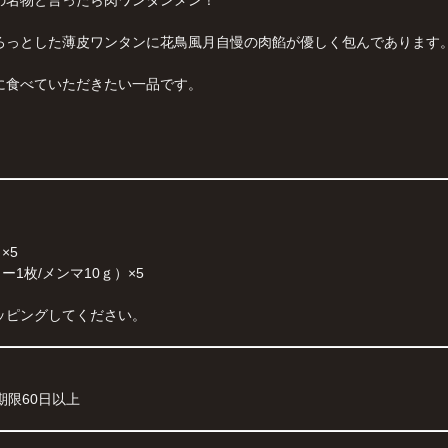
ろっとした薄皮ワンタンに花鳥風月自慢の肉餡が優しく包んであります
に食べていただきたい一品です。
ｇ×5
ー1枚/メンマ10ｇ）×5
ッピングしてください。
期限60日以上